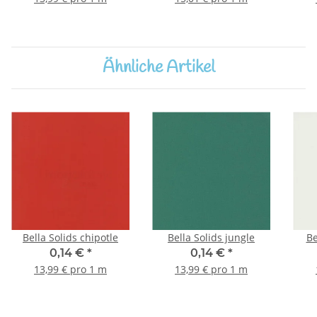
Ähnliche Artikel
Bella Solids chipotle
Bella Solids jungle
Be
0,14 €
*
0,14 €
*
13,99 € pro 1 m
13,99 € pro 1 m