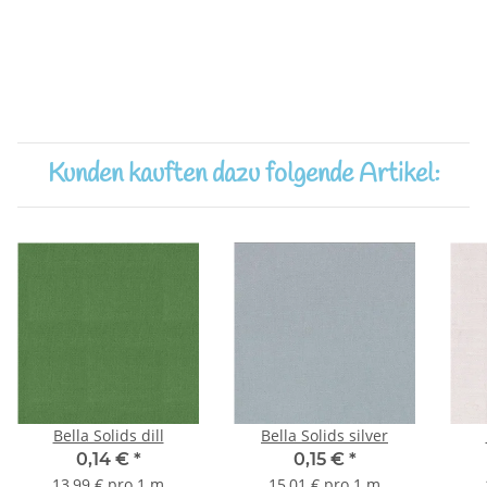
Kunden kauften dazu folgende Artikel:
Bella Solids dill
Bella Solids silver
0,14 €
*
0,15 €
*
13,99 € pro 1 m
15,01 € pro 1 m