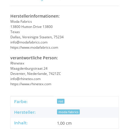
Herstellerinformationen:
Moda Fabrics
13800 Hutton Drive 13800
Texas
Dallas, Vereinigte Staaten, 75234
info@modafabrics.com
https://www.modafabrics.com
verantwortliche Person:
Rhinetex
Maagdenburgstraat 24
Deventer, Niederlande, 7421ZC
info@rhinetex.com
https://www.rhinetex.com
Produkteigenschaft
Wert
Farbe:
rot
Hersteller:
moda fabrics
Inhalt:
1,00 cm