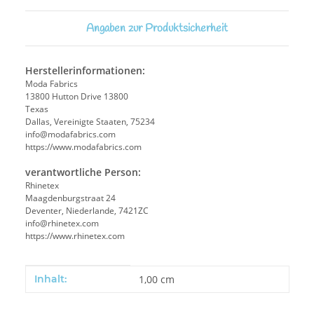
Angaben zur Produktsicherheit
Herstellerinformationen:
Moda Fabrics
13800 Hutton Drive 13800
Texas
Dallas, Vereinigte Staaten, 75234
info@modafabrics.com
https://www.modafabrics.com
verantwortliche Person:
Rhinetex
Maagdenburgstraat 24
Deventer, Niederlande, 7421ZC
info@rhinetex.com
https://www.rhinetex.com
Produkteigenschaft
Wert
Inhalt:
1,00 cm