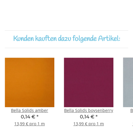
Kunden kauften dazu folgende Artikel:
Bella Solids amber
Bella Solids boysenberry
B
0,14 €
*
0,14 €
*
13,99 € pro 1 m
13,99 € pro 1 m