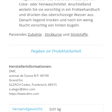
Color- oder Feinwaschmittel. Anschließend
wickeln Sie sie vorsichtig in ein Frotteehandtuch
und drücken das überschüssige Wasser aus.
Danach liegend trocken und noch ein wenig
feucht vorsichtig von hinten bügeln.
Passendes
Zubehör
,
Stickkurse
und
Stickstoffe
.
Angaben zur Produktsicherheit
Herstellerinformationen:
DMC
avenue de Suisse B.P. 40190
Grand Est
ILLZACH Cedex, Frankreich, 68315
e.alagic@dmc.com
https://www.dmc.com
Produkteigenschaft
Wert
Versandgewicht:
0,01 kg