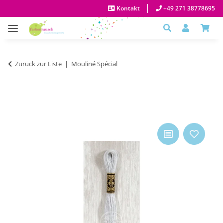
Kontakt
+49 271 38778695
Zurück zur Liste
Mouliné Spécial