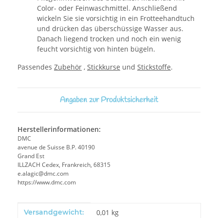
Color- oder Feinwaschmittel. Anschließend
wickeln Sie sie vorsichtig in ein Frotteehandtuch
und drücken das überschüssige Wasser aus.
Danach liegend trocken und noch ein wenig
feucht vorsichtig von hinten bügeln.
Passendes
Zubehör
,
Stickkurse
und
Stickstoffe
.
Angaben zur Produktsicherheit
Herstellerinformationen:
DMC
avenue de Suisse B.P. 40190
Grand Est
ILLZACH Cedex, Frankreich, 68315
e.alagic@dmc.com
https://www.dmc.com
Produkteigenschaft
Wert
Versandgewicht:
0,01 kg