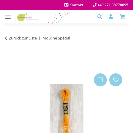
Kontakt
+49 271 38778695
Zurück zur Liste
Mouliné Spécial