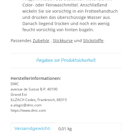
Color- oder Feinwaschmittel. Anschließend
wickeln Sie sie vorsichtig in ein Frotteehandtuch
und drücken das überschüssige Wasser aus.
Danach liegend trocken und noch ein wenig
feucht vorsichtig von hinten bügeln.
Passendes
Zubehör
,
Stickkurse
und
Stickstoffe
.
Angaben zur Produktsicherheit
Herstellerinformationen:
DMC
avenue de Suisse B.P. 40190
Grand Est
ILLZACH Cedex, Frankreich, 68315
e.alagic@dmc.com
https://www.dmc.com
Produkteigenschaft
Wert
Versandgewicht:
0,01 kg