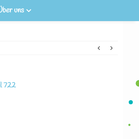
Über uns
l 722