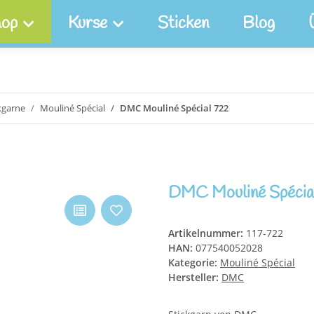
op
Kurse
Sticken
Blog
kgarne
Mouliné Spécial
DMC Mouliné Spécial 722
DMC Mouliné Spécia
Artikelnummer:
117-722
HAN:
077540052028
Kategorie:
Mouliné Spécial
Hersteller:
DMC