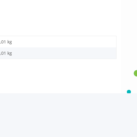
,01 kg
,01
kg