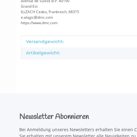
avenue de Suisse B.P. 40190
Grand Est
ILLZACH Cedex, Frankreich, 68315
e.alagic@dmc.com
https://www.dmc.com
Produkteigenschaft
Wert
Versandgewicht:
Artikelgewicht:
Newsletter Abonnieren
Bei Anmeldung unseres Newsletters erhalten Sie einen C
Sie erhalten mit unserem Newsletter alle Neuigkeiten z