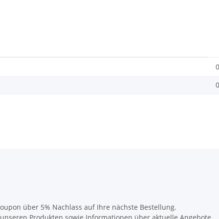
0
0
oupon über 5% Nachlass auf Ihre nächste Bestellung.
u unseren Produkten sowie Informationen über aktuelle Angebote.