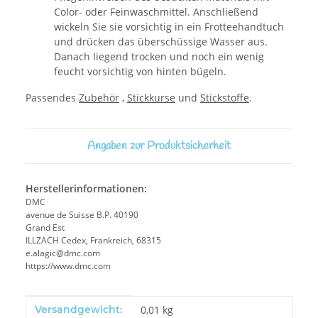
Color- oder Feinwaschmittel. Anschließend
wickeln Sie sie vorsichtig in ein Frotteehandtuch
und drücken das überschüssige Wasser aus.
Danach liegend trocken und noch ein wenig
feucht vorsichtig von hinten bügeln.
Passendes
Zubehör
,
Stickkurse
und
Stickstoffe
.
Angaben zur Produktsicherheit
Herstellerinformationen:
DMC
avenue de Suisse B.P. 40190
Grand Est
ILLZACH Cedex, Frankreich, 68315
e.alagic@dmc.com
https://www.dmc.com
Produkteigenschaft
Wert
Versandgewicht:
0,01 kg