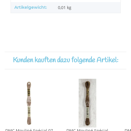
Artikelgewicht:
0,01
kg
Kunden kauften dazu folgende Artikel:
DMC Mouliné Spécial 07
DMC Mouliné Spécial
DM