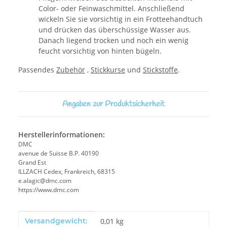
Color- oder Feinwaschmittel. Anschließend
wickeln Sie sie vorsichtig in ein Frotteehandtuch
und drücken das überschüssige Wasser aus.
Danach liegend trocken und noch ein wenig
feucht vorsichtig von hinten bügeln.
Passendes
Zubehör
,
Stickkurse
und
Stickstoffe
.
Angaben zur Produktsicherheit
Herstellerinformationen:
DMC
avenue de Suisse B.P. 40190
Grand Est
ILLZACH Cedex, Frankreich, 68315
e.alagic@dmc.com
https://www.dmc.com
Produkteigenschaft
Wert
Versandgewicht:
0,01 kg