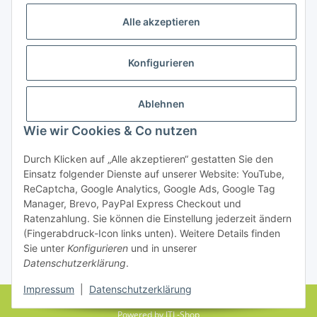
Alle akzeptieren
Konfigurieren
Ablehnen
Rechtliches
Wie wir Cookies & Co nutzen
Durch Klicken auf „Alle akzeptieren“ gestatten Sie den
Einsatz folgender Dienste auf unserer Website: YouTube,
Vertrag widerrufen
ReCaptcha, Google Analytics, Google Ads, Google Tag
Manager, Brevo, PayPal Express Checkout und
Ratenzahlung. Sie können die Einstellung jederzeit ändern
(Fingerabdruck-Icon links unten). Weitere Details finden
Sie unter
Konfigurieren
und in unserer
Datenschutzerklärung
.
* Alle Preise inkl. gesetzlicher USt., zzgl.
Versand
Impressum
|
Datenschutzerklärung
© farbenrausch • manuela fuchs
Powered by
JTL-Shop