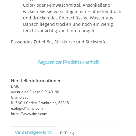
Color- oder Feinwaschmittel. Anschließend
wickeln Sie sie vorsichtig in ein Frotteehandtuch
und drücken das überschüssige Wasser aus.
Danach liegend trocken und noch ein wenig
feucht vorsichtig von hinten bügeln.
Passendes
Zubehör
,
Stickkurse
und
Stickstoffe
.
Angaben zur Produktsicherheit
Herstellerinformationen:
DMC
avenue de Suisse B.P. 40190
Grand Est
ILLZACH Cedex, Frankreich, 68315
e.alagic@dmc.com
https://www.dmc.com
Produkteigenschaft
Wert
Versandgewicht:
0,01 kg