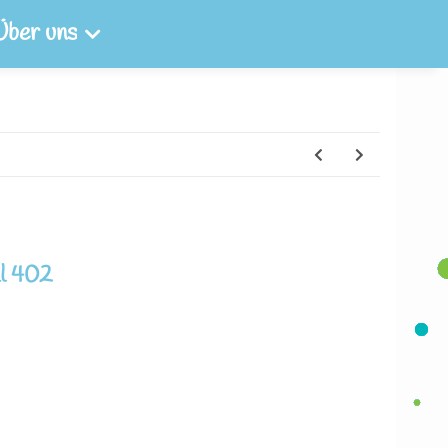
Über uns
l 402