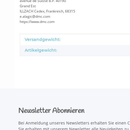
avenue de Suisse B.P. 40190
Grand Est
ILLZACH Cedex, Frankreich, 68315
e.alagic@dmc.com
https://www.dmc.com
Produkteigenschaft
Wert
Versandgewicht:
Artikelgewicht:
Newsletter Abonnieren
Bei Anmeldung unseres Newsletters erhalten Sie einen C
Sie erhalten mit unserem Newsletter alle Neuigkeiten z