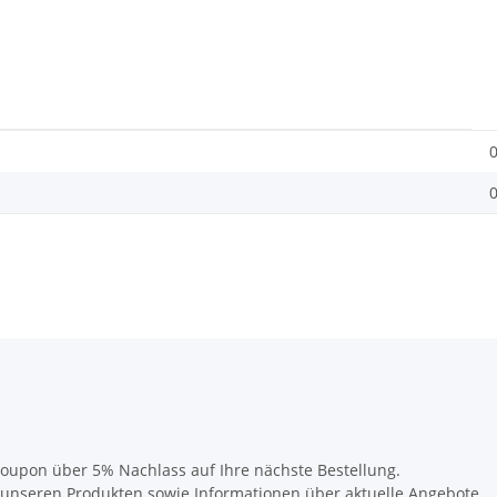
0
0
oupon über 5% Nachlass auf Ihre nächste Bestellung.
u unseren Produkten sowie Informationen über aktuelle Angebote.