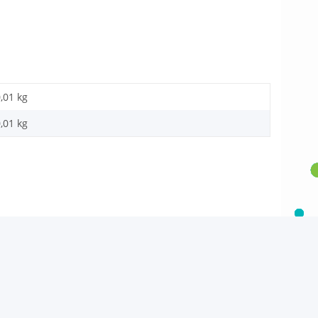
,01 kg
,01
kg