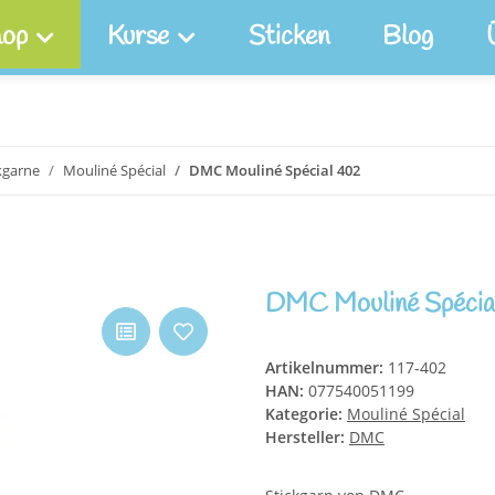
op
Kurse
Sticken
Blog
kgarne
Mouliné Spécial
DMC Mouliné Spécial 402
DMC Mouliné Spécia
Artikelnummer:
117-402
HAN:
077540051199
Kategorie:
Mouliné Spécial
Hersteller:
DMC