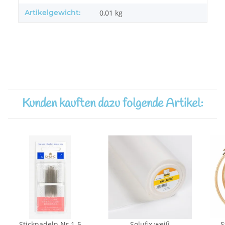
Artikelgewicht:
0,01
kg
Kunden kauften dazu folgende Artikel:
Sticknadeln Nr.1-5
Solufix weiß
S