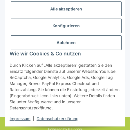
Alle akzeptieren
Konfigurieren
Ablehnen
Rechtliches
Wie wir Cookies & Co nutzen
Durch Klicken auf „Alle akzeptieren“ gestatten Sie den
Einsatz folgender Dienste auf unserer Website: YouTube,
Vertrag widerrufen
ReCaptcha, Google Analytics, Google Ads, Google Tag
Manager, Brevo, PayPal Express Checkout und
Ratenzahlung. Sie können die Einstellung jederzeit ändern
(Fingerabdruck-Icon links unten). Weitere Details finden
Sie unter
Konfigurieren
und in unserer
Datenschutzerklärung
.
* Alle Preise inkl. gesetzlicher USt., zzgl.
Versand
Impressum
|
Datenschutzerklärung
© farbenrausch • manuela fuchs
Powered by
JTL-Shop