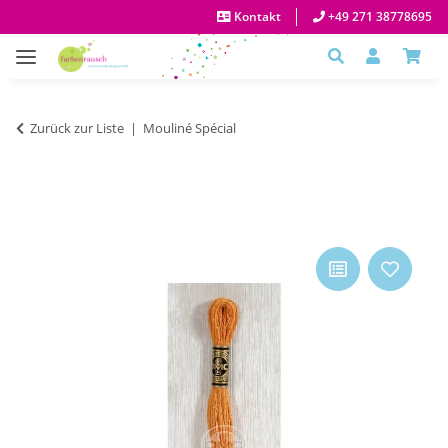
Kontakt
+49 271 38778695
Zurück zur Liste
Mouliné Spécial