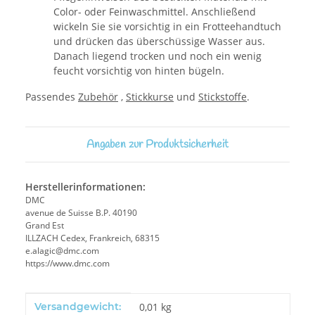
Color- oder Feinwaschmittel. Anschließend
wickeln Sie sie vorsichtig in ein Frotteehandtuch
und drücken das überschüssige Wasser aus.
Danach liegend trocken und noch ein wenig
feucht vorsichtig von hinten bügeln.
Passendes
Zubehör
,
Stickkurse
und
Stickstoffe
.
Angaben zur Produktsicherheit
Herstellerinformationen:
DMC
avenue de Suisse B.P. 40190
Grand Est
ILLZACH Cedex, Frankreich, 68315
e.alagic@dmc.com
https://www.dmc.com
Produkteigenschaft
Wert
Versandgewicht:
0,01 kg