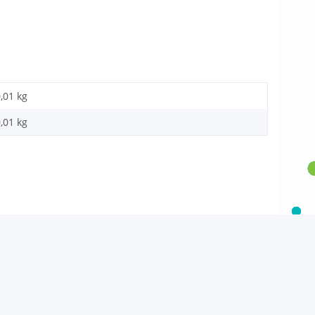
,01 kg
,01
kg