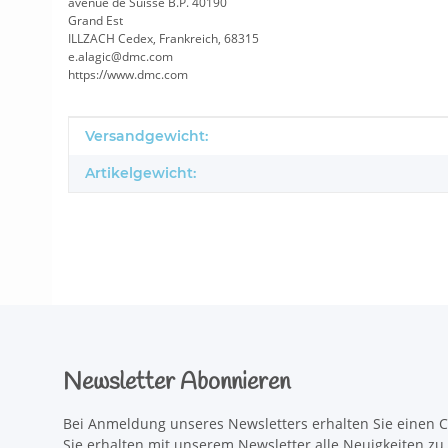
avenue de Suisse B.P. 40190
Grand Est
ILLZACH Cedex, Frankreich, 68315
e.alagic@dmc.com
https://www.dmc.com
Produkteigenschaft
Wert
Versandgewicht:
Artikelgewicht:
Newsletter Abonnieren
Bei Anmeldung unseres Newsletters erhalten Sie einen C
Sie erhalten mit unserem Newsletter alle Neuigkeiten z