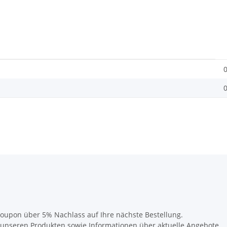
0
0
oupon über 5% Nachlass auf Ihre nächste Bestellung.
u unseren Produkten sowie Informationen über aktuelle Angebote.