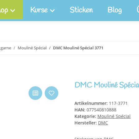
op
Kurse
Sticken
Blog
kgarne
Mouliné Spécial
DMC Mouliné Spécial 3771
DMC Mouliné Spécia
Artikelnummer:
117-3771
HAN:
077540810888
Kategorie:
Mouliné Spécial
Hersteller:
DMC