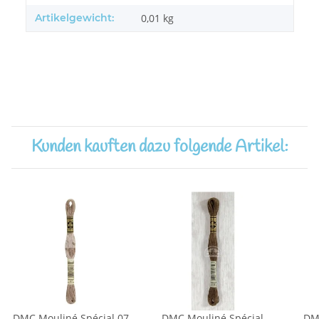
Artikelgewicht:
0,01
kg
Kunden kauften dazu folgende Artikel:
DMC Mouliné Spécial 07
DMC Mouliné Spécial
DM