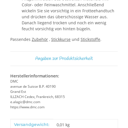
Color- oder Feinwaschmittel. Anschließend
wickeln Sie sie vorsichtig in ein Frotteehandtuch
und drücken das überschüssige Wasser aus.
Danach liegend trocken und noch ein wenig
feucht vorsichtig von hinten bügeln.
Passendes
Zubehör
,
Stickkurse
und
Stickstoffe
.
Angaben zur Produktsicherheit
Herstellerinformationen:
DMC
avenue de Suisse B.P. 40190
Grand Est
ILLZACH Cedex, Frankreich, 68315
e.alagic@dmc.com
https://www.dmc.com
Produkteigenschaft
Wert
Versandgewicht:
0,01 kg