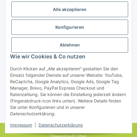
Alle akzeptieren
Konfigurieren
Ablehnen
Rechtliches
Wie wir Cookies & Co nutzen
Durch Klicken auf „Alle akzeptieren“ gestatten Sie den
Einsatz folgender Dienste auf unserer Website: YouTube,
Vertrag widerrufen
ReCaptcha, Google Analytics, Google Ads, Google Tag
Manager, Brevo, PayPal Express Checkout und
Ratenzahlung. Sie können die Einstellung jederzeit ändern
(Fingerabdruck-Icon links unten). Weitere Details finden
Sie unter
Konfigurieren
und in unserer
Datenschutzerklärung
.
* Alle Preise inkl. gesetzlicher USt., zzgl.
Versand
Impressum
|
Datenschutzerklärung
© farbenrausch • manuela fuchs
Powered by
JTL-Shop