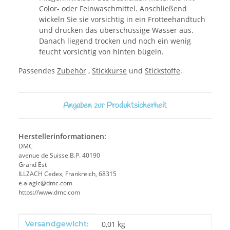
Color- oder Feinwaschmittel. Anschließend
wickeln Sie sie vorsichtig in ein Frotteehandtuch
und drücken das überschüssige Wasser aus.
Danach liegend trocken und noch ein wenig
feucht vorsichtig von hinten bügeln.
Passendes
Zubehör
,
Stickkurse
und
Stickstoffe
.
Angaben zur Produktsicherheit
Herstellerinformationen:
DMC
avenue de Suisse B.P. 40190
Grand Est
ILLZACH Cedex, Frankreich, 68315
e.alagic@dmc.com
https://www.dmc.com
Produkteigenschaft
Wert
Versandgewicht:
0,01 kg