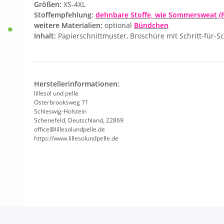
Größen:
XS-4XL
Stoffempfehlung:
dehnbare Stoffe, wie Sommersweat (Fr
weitere Materialien:
optional
Bündchen
Inhalt:
Papierschnittmuster, Broschüre mit Schritt-für-Sc
Herstellerinformationen:
lillesol und pelle
Osterbrooksweg 71
Schleswig-Holstein
Schenefeld, Deutschland, 22869
office@lillesolundpelle.de
https://www.lillesolundpelle.de