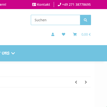
ern!
Kontakt
+49 271 38778695
0,00 €
 uns