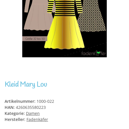
Kleid Mary Lou
Artikelnummer:
1000-022
HAN:
4260635580223
Kategorie:
Damen
Hersteller:
Fadenkäfer