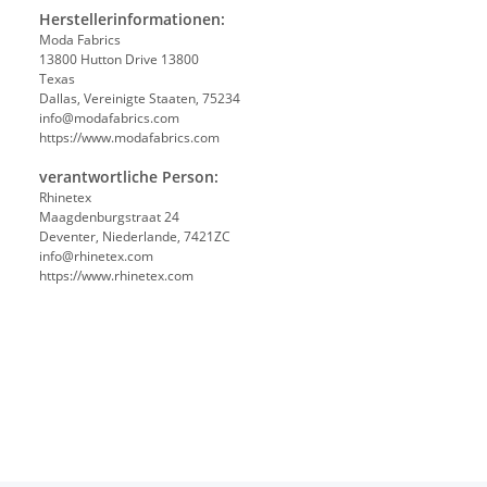
Herstellerinformationen:
Moda Fabrics
13800 Hutton Drive 13800
Texas
Dallas, Vereinigte Staaten, 75234
info@modafabrics.com
https://www.modafabrics.com
verantwortliche Person:
Rhinetex
Maagdenburgstraat 24
Deventer, Niederlande, 7421ZC
info@rhinetex.com
https://www.rhinetex.com