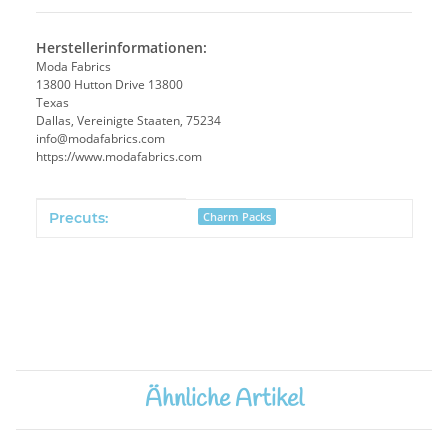
Herstellerinformationen:
Moda Fabrics
13800 Hutton Drive 13800
Texas
Dallas, Vereinigte Staaten, 75234
info@modafabrics.com
https://www.modafabrics.com
Produkteigenschaft
Wert
Precuts:
Charm Packs
Ähnliche Artikel