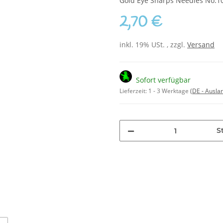
Gold Eye Sharps Needles No.10
2,70 €
inkl. 19% USt. , zzgl.
Versand
Sofort verfügbar
Lieferzeit:
1 - 3 Werktage
(DE - Ausla
S