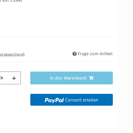
 von Clover
Frage zum Artikel
nd abweichend)
tk
In den Warenkorb
Consent erteilen