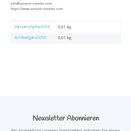
info@amann-mettler.com
https://www.amann-mettler.com
Produkteigenschaft
Wert
Versandgewicht:
0,01 kg
Artikelgewicht:
0,01
kg
Newsletter Abonnieren
Bei Anmeldung unseres Newsletters erhalten Sie einen