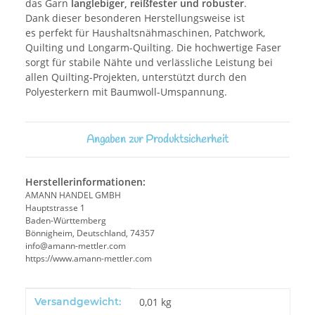
das Garn
langlebiger, reißfester und robuster
.
Dank dieser besonderen Herstellungsweise ist
es perfekt für Haushaltsnähmaschinen, Patchwork,
Quilting und Longarm-Quilting. Die hochwertige Faser
sorgt für stabile Nähte und verlässliche Leistung bei
allen Quilting-Projekten, unterstützt durch den
Polyesterkern mit Baumwoll-Umspannung.
Angaben zur Produktsicherheit
Herstellerinformationen:
AMANN HANDEL GMBH
Hauptstrasse 1
Baden-Württemberg
Bönnigheim, Deutschland, 74357
info@amann-mettler.com
https://www.amann-mettler.com
Produkteigenschaft
Wert
Versandgewicht:
0,01 kg