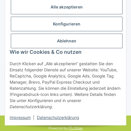
Alle akzeptieren
Konfigurieren
Ablehnen
Rechtliches
Wie wir Cookies & Co nutzen
Durch Klicken auf „Alle akzeptieren“ gestatten Sie den
Einsatz folgender Dienste auf unserer Website: YouTube,
Vertrag widerrufen
ReCaptcha, Google Analytics, Google Ads, Google Tag
Manager, Brevo, PayPal Express Checkout und
Ratenzahlung. Sie können die Einstellung jederzeit ändern
(Fingerabdruck-Icon links unten). Weitere Details finden
Sie unter
Konfigurieren
und in unserer
Datenschutzerklärung
.
* Alle Preise inkl. gesetzlicher USt., zzgl.
Versand
Impressum
|
Datenschutzerklärung
© farbenrausch • manuela fuchs
Powered by
JTL-Shop