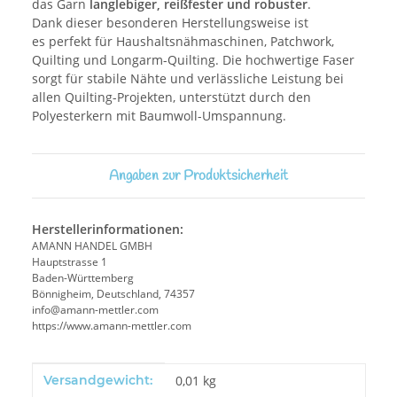
das Garn
langlebiger, reißfester und robuster
.
Dank dieser besonderen Herstellungsweise ist
es perfekt für Haushaltsnähmaschinen, Patchwork,
Quilting und Longarm-Quilting. Die hochwertige Faser
sorgt für stabile Nähte und verlässliche Leistung bei
allen Quilting-Projekten, unterstützt durch den
Polyesterkern mit Baumwoll-Umspannung.
Angaben zur Produktsicherheit
Herstellerinformationen:
AMANN HANDEL GMBH
Hauptstrasse 1
Baden-Württemberg
Bönnigheim, Deutschland, 74357
info@amann-mettler.com
https://www.amann-mettler.com
Produkteigenschaft
Wert
Versandgewicht:
0,01 kg