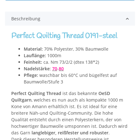
Beschreibung
Perfect Quilting Thread 0191-steel
Material:
70% Polyester, 30% Baumwolle
Lauflänge:
1000m
Feinheit:
ca. Nm 73/2/2 (dtex 138*2)
Nadelstärke
:
70
-
80
Pflege:
waschbar bis 60°C und bügelfest auf
Baumwolle/Stufe 3
Perfect Quilting Thread
ist das bekannte
OeSD
Quiltgarn
, welches es nun auch als kompakte 1000 m
Kone von Amann erhältlich ist. Es ist ideal für eine
breitere Näh-und Quilting-Community. Die hohe
Qualität entsteht durch einen Polyesterkern, der von
hochwertiger Baumwolle umsponnen ist. Dadurch wird
das Garn
langlebiger, reißfester und robuster
.
Dank dieser besonderen Herstellungsweise ist