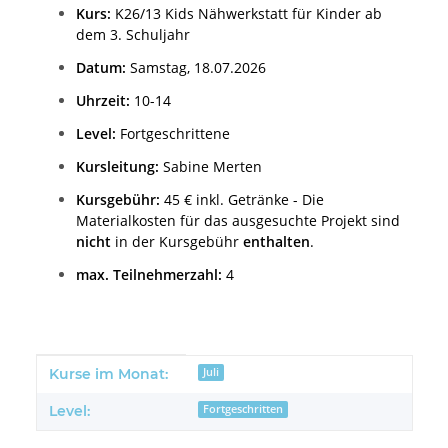
Kurs:
K26/13 Kids Nähwerkstatt für Kinder ab
dem 3. Schuljahr
D
atum:
Samstag, 18.07.2026
Uhrzeit:
10-14
Level:
Fortgeschrittene
Kursleitung:
Sabine Merten
Kursgebühr:
45 € inkl. Getränke -
Die
Materialkosten für das ausgesuchte Projekt sind
nicht
in der Kursgebühr
enthalten
.
max. Teilnehmerzahl:
4
Produkteigenschaft
Wert
Kurse im Monat:
Juli
Level:
Fortgeschritten