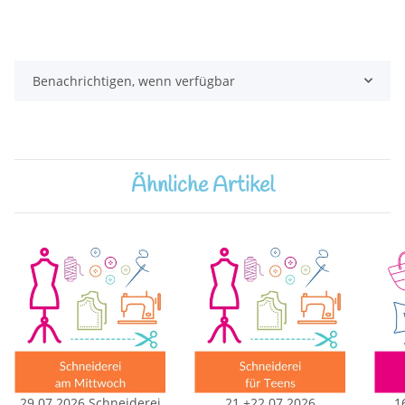
Benachrichtigen, wenn verfügbar
Ähnliche Artikel
29.07.2026 Schneiderei
21.+22.07.2026
16.