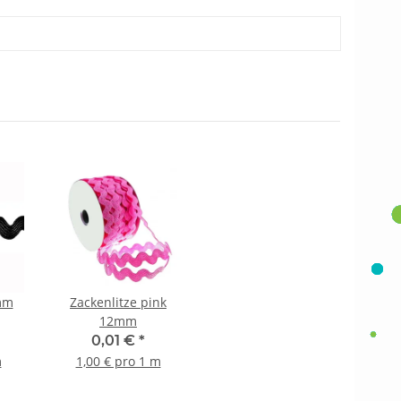
mm
Zackenlitze pink
12mm
0,01 €
*
m
1,00 € pro 1 m