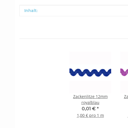
Produkteigenschaft
Wert
Inhalt:
Zackenlitze 12mm
Z
royalblau
0,01 €
*
1,00 € pro 1 m