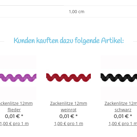
1,00 cm
Kunden kauften dazu folgende Artikel:
ackenlitze 12mm
Zackenlitze 12mm
Zackenlitze 12
flieder
weinrot
schwarz
0,01 €
*
0,01 €
*
0,01 €
*
1,00 € pro 1 m
1,00 € pro 1 m
1,00 € pro 1 