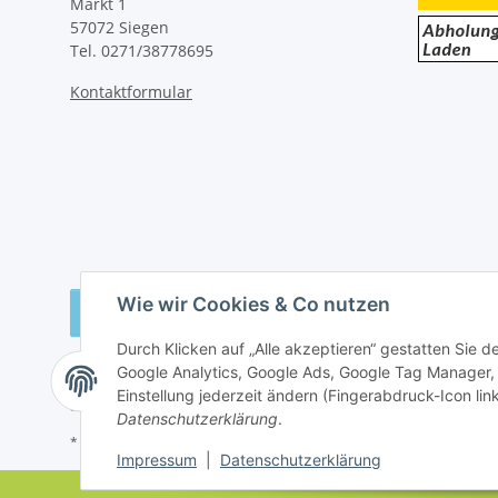
Markt 1
57072 Siegen
Tel. 0271/38778695
Kontaktformular
Wie wir Cookies & Co nutzen
Vertrag widerrufen
Durch Klicken auf „Alle akzeptieren“ gestatten Sie 
Google Analytics, Google Ads, Google Tag Manager,
Einstellung jederzeit ändern (Fingerabdruck-Icon link
Datenschutzerklärung
.
* Alle Preise inkl. gesetzlicher USt., zzgl.
Versand
Impressum
|
Datenschutzerklärung