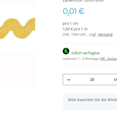
Zackenlitze 12mm breit
0,01 €
pro 1 cm
1,00 € pro 1 m
inkl. 19% USt. , zzgl.
Versand
Sofort verfügbar
Lieferzeit:
1 - 3 Werktage
(DE - Ausla
c
x
Bitte beachten Sie die Mi