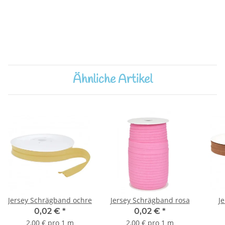
Ähnliche Artikel
Jersey Schrägband ochre
Jersey Schrägband rosa
J
0,02 €
*
0,02 €
*
2,00 € pro 1 m
2,00 € pro 1 m