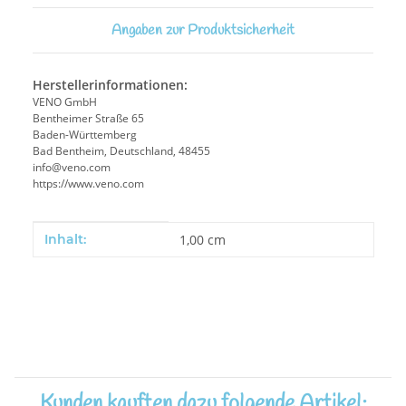
Angaben zur Produktsicherheit
Herstellerinformationen:
VENO GmbH
Bentheimer Straße 65
Baden-Württemberg
Bad Bentheim, Deutschland, 48455
info@veno.com
https://www.veno.com
Produkteigenschaft
Wert
Inhalt:
1,00 cm
Kunden kauften dazu folgende Artikel: