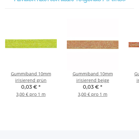
Gummiband 10mm
Gummiband 10mm
G
irisierend grün
irisierend beige
i
0,03 €
*
0,03 €
*
3,00 € pro 1 m
3,00 € pro 1 m